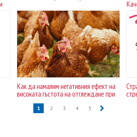
и
Кач
пар
Как да намалим негативния ефект на
Стр
високата гъстота на отглеждане при
стре
кокошки носачки
1
2
3
4
5