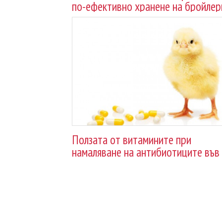
по-ефективно хранене на бройлер
Ползата от витамините при
намаляване на антибиотиците във
фуража