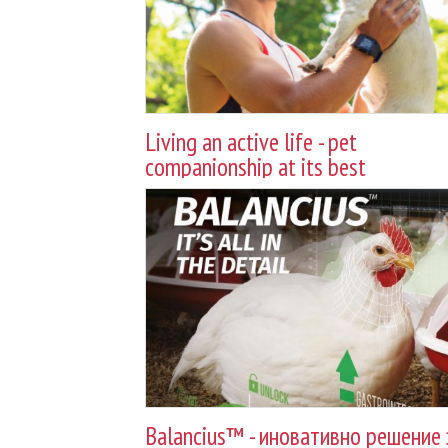
Living an active life - pet
companionship at its best
Balancius™ - иновативно решение 