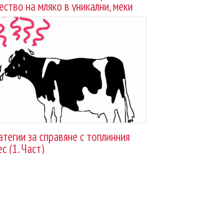
ество на мляко в уникални, меки
ченца
атегии за справяне с топлинния
с (1. Част)