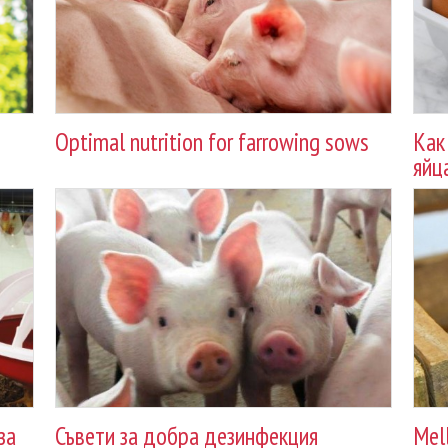
Optimal nutrition for farrowing sows
Как
яйц
за
Съвети за добра дезинфекция
Mel